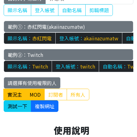
顯示名稱
登入帳號
自動名稱
剪輯標題
顯示名稱：
赤紅閃電
登入帳號：
akaiinazumatw
自動
顯示名稱：
Twitch
登入帳號：
twitch
自動名稱：
Twi
請選擇有使用權限的人
實況主
MOD
訂閱者
所有人
測試一下
複製網址
使用說明