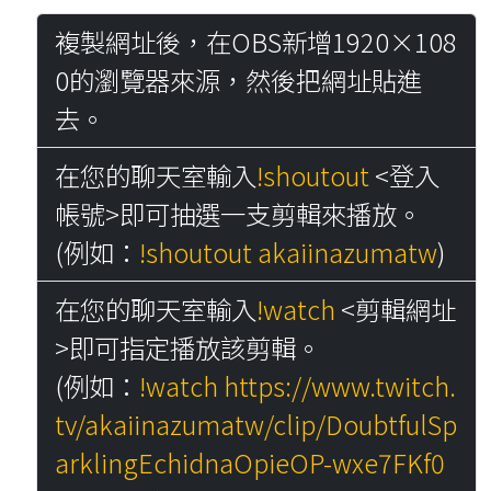
複製網址後，在OBS新增1920×108
0的瀏覽器來源，然後把網址貼進
去。
在您的聊天室輸入
!shoutout
<登入
帳號>即可抽選一支剪輯來播放。
(例如：
!shoutout
akaiinazumatw
)
在您的聊天室輸入
!watch
<剪輯網址
>即可指定播放該剪輯。
(例如：
!watch
https://www.twitch.
tv/akaiinazumatw/clip/DoubtfulSp
arklingEchidnaOpieOP-wxe7FKf0