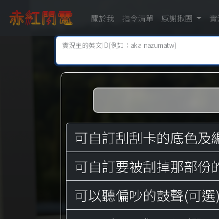
關於我
指令清單
感謝揪團
實
實況主的英文ID(例如：akaiinazumatw)
可自訂刮刮卡的底色及
可自訂要被刮掉那部份
可以聽偏吵的鼓聲(可選