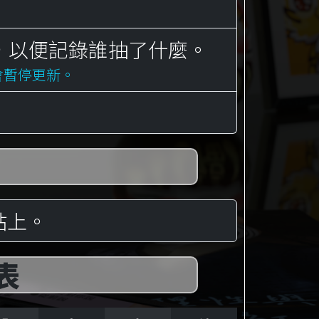
，以便記錄誰抽了什麼。
會暫停更新。
貼上。
表