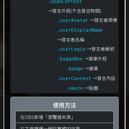
.SpanContext
→發言外框(不含發言時間)
→發言者頭像
.userAvatar
.userDisplayName
→發言者名稱
→發言者帳號
.userLogin
→徽章外框
.badgeBox
→徽章
.badge
→發言內容
.userContent
→貼圖
.emote
使用方法
在OBS新增「瀏覽器來源」
在下面選擇一個您喜歡的效果