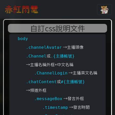
自訂css說明文件
body
→主播頭像
.channelAvatar
或
.Channel
.{主播帳號}
→主播名稱外框+中文名稱
→主播英文名稱
.ChannelLogin
或
.chatContent
#{主播帳號}
→頻道外框
→發言外框
.messageBox
→發言時間
.timestamp